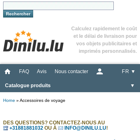
Calculez rapidement le coût
et le délai de livraison pour
vos objets publicitaires et
imprimés personnalisés.
FAQ
Avis
Nous contacter
FR ▼
Catalogue produits
▼
Home
»
Accessoires de voyage
DES QUESTIONS? CONTACTEZ-NOUS AU
+31881881032
OU À
INFO@DINILU.LU
!