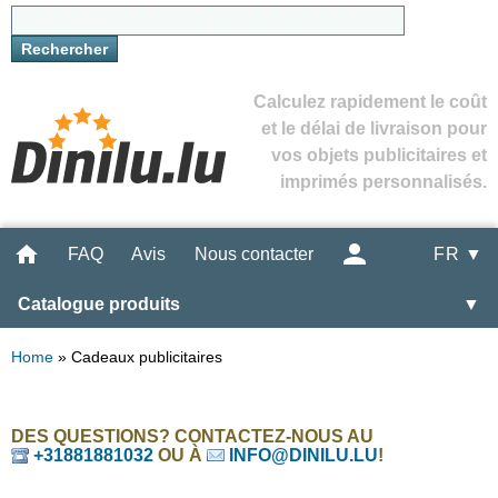
Calculez rapidement le coût
et le délai de livraison pour
vos objets publicitaires et
imprimés personnalisés.
FAQ
Avis
Nous contacter
FR ▼
Catalogue produits
▼
Home
»
Cadeaux publicitaires
DES QUESTIONS? CONTACTEZ-NOUS AU
+31881881032
OU À
INFO@DINILU.LU
!