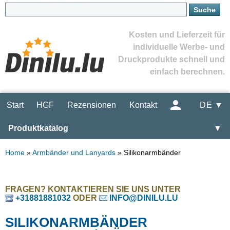
Kosten und Lieferzeit für
individuelle Werbe- und
Druckprodukte schnell und
einfach berechnen.
Start
HGF
Rezensionen
Kontakt
DE ▼
Produktkatalog
▼
Home
»
Armbänder und Lanyards
»
Silikonarmbänder
FRAGEN? KONTAKTIEREN SIE UNS UNTER
+31881881032
ODER
INFO@DINILU.LU
SILIKONARMBÄNDER