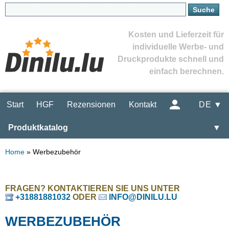
Kosten und Lieferzeit für
individuelle Werbe- und
Druckprodukte schnell und
einfach berechnen.
Start
HGF
Rezensionen
Kontakt
DE ▼
Produktkatalog
▼
Home
»
Werbezubehör
FRAGEN? KONTAKTIEREN SIE UNS UNTER
+31881881032
ODER
INFO@DINILU.LU
WERBEZUBEHÖR