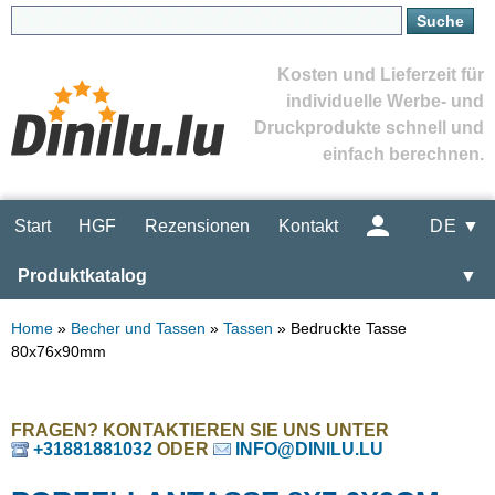
Kosten und Lieferzeit für
individuelle Werbe- und
Druckprodukte schnell und
einfach berechnen.
Start
HGF
Rezensionen
Kontakt
DE ▼
Produktkatalog
▼
Home
»
Becher und Tassen
»
Tassen
»
Bedruckte Tasse
80x76x90mm
FRAGEN? KONTAKTIEREN SIE UNS UNTER
+31881881032
ODER
INFO@DINILU.LU