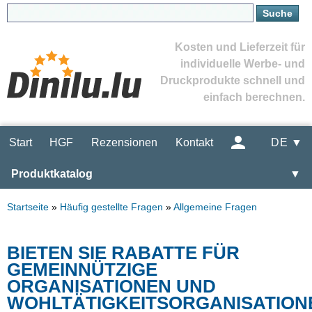
Kosten und Lieferzeit für
individuelle Werbe- und
Druckprodukte schnell und
einfach berechnen.
Start
HGF
Rezensionen
Kontakt
DE ▼
Produktkatalog
▼
Startseite
»
Häufig gestellte Fragen
»
Allgemeine Fragen
BIETEN SIE RABATTE FÜR
GEMEINNÜTZIGE
ORGANISATIONEN UND
WOHLTÄTIGKEITSORGANISATION