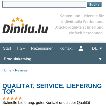
Kosten und Lieferzeit für
individuelle Werbe- und
Druckprodukte schnell und
einfach berechnen.
Start
HGF
Rezensionen
Kontakt
DE ▼
Produktkatalog
▼
Home
»
Reviews
QUALITÄT, SERVICE, LIEFERUNG
TOP
Schnelle Lieferung, guter Kontakt und super Qualität