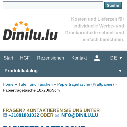
Kosten und Lieferzeit für
individuelle Werbe- und
Druckprodukte schnell und
einfach berechnen.
Start
HGF
Rezensionen
Kontakt
DE ▼
Produktkatalog
▼
Home
»
Tüten und Taschen
»
Papiertragetasche (Kraftpapier)
»
Papiertragetasche 18x20hx9cm
FRAGEN? KONTAKTIEREN SIE UNS UNTER
+31881881032
ODER
INFO@DINILU.LU