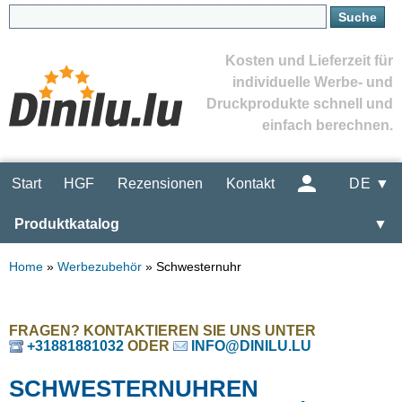
Kosten und Lieferzeit für
individuelle Werbe- und
Druckprodukte schnell und
einfach berechnen.
Start
HGF
Rezensionen
Kontakt
DE ▼
Produktkatalog
▼
Home
»
Werbezubehör
»
Schwesternuhr
FRAGEN? KONTAKTIEREN SIE UNS UNTER
+31881881032
ODER
INFO@DINILU.LU
SCHWESTERNUHREN