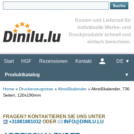
Kosten und Lieferzeit für
individuelle Werbe- und
Druckprodukte schnell und
einfach berechnen.
Start
HGF
Rezensionen
Kontakt
DE ▼
Produktkatalog
▼
Home
»
Druckerzeugnisse
»
Abreißkalender
»
Abreißkalender, 736
Seiten, 120x190mm
FRAGEN? KONTAKTIEREN SIE UNS UNTER
+31881881032
ODER
INFO@DINILU.LU