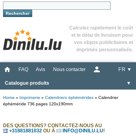
Calculez rapidement le coût
et le délai de livraison pour
vos objets publicitaires et
imprimés personnalisés.
FAQ
Avis
Nous contacter
FR ▼
Catalogue produits
▼
Home
»
Imprimerie
»
Calendriers éphémérides
»
Calendrier
éphéméride 736 pages 120x190mm
DES QUESTIONS? CONTACTEZ-NOUS AU
+31881881032
OU À
INFO@DINILU.LU
!