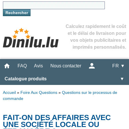
Calculez rapidement le coût
et le délai de livraison pour
vos objets publicitaires et
imprimés personnalisés.
FAQ
Avis
Nous contacter
FR ▼
Catalogue produits
▼
Accueil
»
Foire Aux Questions
»
Questions sur le processus de
commande
FAIT-ON DES AFFAIRES AVEC
UNE SOCIÉTÉ LOCALE OU