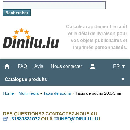
Calculez rapidement le coût
et le délai de livraison pour
vos objets publicitaires et
imprimés personnalisés.
FAQ
Avis
Nous contacter
FR ▼
Catalogue produits
▼
Home
»
Multimédia
»
Tapis de souris
»
Tapis de souris 200x3mm
DES QUESTIONS? CONTACTEZ-NOUS AU
+31881881032
OU À
INFO@DINILU.LU
!