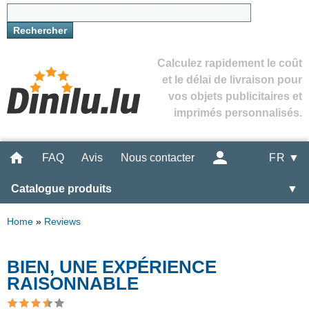
Calculez rapidement le coût
et le délai de livraison pour
vos objets publicitaires et
imprimés personnalisés.
FAQ
Avis
Nous contacter
FR ▼
Catalogue produits
▼
Home
»
Reviews
BIEN, UNE EXPÉRIENCE
RAISONNABLE