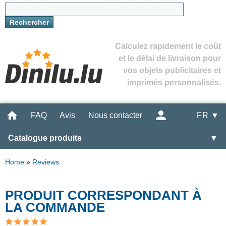
Calculez rapidement le coût
et le délai de livraison pour
vos objets publicitaires et
imprimés personnalisés.
FAQ
Avis
Nous contacter
FR ▼
Catalogue produits
▼
Home
»
Reviews
PRODUIT CORRESPONDANT À
LA COMMANDE