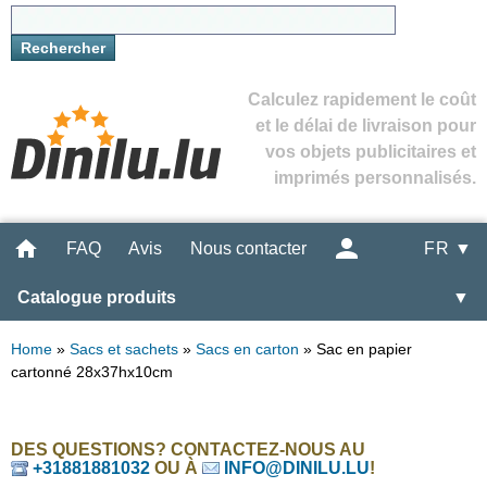
Calculez rapidement le coût
et le délai de livraison pour
vos objets publicitaires et
imprimés personnalisés.
FAQ
Avis
Nous contacter
FR ▼
Catalogue produits
▼
Home
»
Sacs et sachets
»
Sacs en carton
»
Sac en papier
cartonné 28x37hx10cm
DES QUESTIONS? CONTACTEZ-NOUS AU
+31881881032
OU À
INFO@DINILU.LU
!