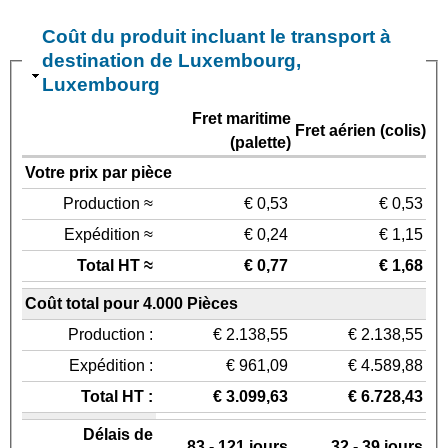
Coût du produit incluant le transport à
destination de Luxembourg,
Luxembourg
Fret maritime
Fret aérien (colis)
(palette)
Votre prix par pièce
Production ≈
€ 0,53
€ 0,53
Expédition ≈
€ 0,24
€ 1,15
Total HT ≈
€ 0,77
€ 1,68
Coût total pour 4.000 Pièces
Production :
€ 2.138,55
€ 2.138,55
Expédition :
€ 961,09
€ 4.589,88
Total HT :
€ 3.099,63
€ 6.728,43
Délais de
83 - 121 jours
32 - 39 jours