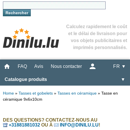
Calculez rapidement le coût
et le délai de livraison pour
vos objets publicitaires et
imprimés personnalisés.
FAQ
Avis
Nous contacter
FR ▼
Catalogue produits
▼
Home
»
Tasses et gobelets
»
Tasses en céramique
»
Tasse en
céramique 9x6x10cm
DES QUESTIONS? CONTACTEZ-NOUS AU
+31881881032
OU À
INFO@DINILU.LU
!