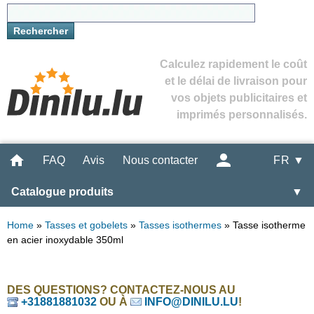
Calculez rapidement le coût
et le délai de livraison pour
vos objets publicitaires et
imprimés personnalisés.
FAQ
Avis
Nous contacter
FR ▼
Catalogue produits
▼
Home
»
Tasses et gobelets
»
Tasses isothermes
»
Tasse isotherme
en acier inoxydable 350ml
DES QUESTIONS? CONTACTEZ-NOUS AU
+31881881032
OU À
INFO@DINILU.LU
!