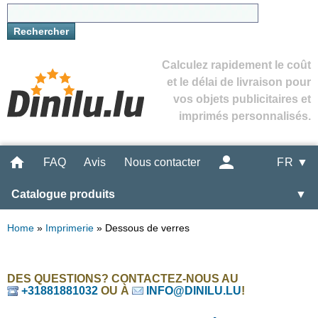
Calculez rapidement le coût
et le délai de livraison pour
vos objets publicitaires et
imprimés personnalisés.
FAQ
Avis
Nous contacter
FR ▼
Catalogue produits
▼
Home
»
Imprimerie
»
Dessous de verres
DES QUESTIONS? CONTACTEZ-NOUS AU
+31881881032
OU À
INFO@DINILU.LU
!