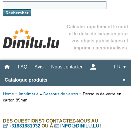
Calculez rapidement le coût
et le délai de livraison pour
vos objets publicitaires et
imprimés personnalisés.
FAQ
Avis
Nous contacter
FR ▼
Catalogue produits
▼
Home
»
Imprimerie
»
Dessous de verres
»
Dessous de verre en
carton 85mm
DES QUESTIONS? CONTACTEZ-NOUS AU
+31881881032
OU À
INFO@DINILU.LU
!