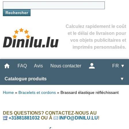
Calculez rapidement le coût
et le délai de livraison pour
vos objets publicitaires et
imprimés personnalisés.
FAQ
Avis
Nous contacter
FR ▼
Catalogue produits
▼
Home
»
Bracelets et cordons
»
Brassard élastique réfléchissant
DES QUESTIONS? CONTACTEZ-NOUS AU
+31881881032
OU À
INFO@DINILU.LU
!