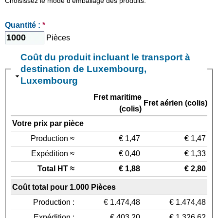
Choisissez le mode d'emballage des produits.
Quantité :
*
Pièces
Coût du produit incluant le transport à
destination de Luxembourg,
Luxembourg
Fret maritime
Fret aérien (colis)
(colis)
Votre prix par pièce
Production ≈
€ 1,47
€ 1,47
Expédition ≈
€ 0,40
€ 1,33
Total HT ≈
€ 1,88
€ 2,80
Coût total pour 1.000 Pièces
Production :
€ 1.474,48
€ 1.474,48
Expédition :
€ 403,20
€ 1.326,62