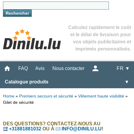
Calculez rapidement le coût
et le délai de livraison pour
vos objets publicitaires et
imprimés personnalisés.
FAQ
Avis
Nous contacter
FR ▼
Catalogue produits
▼
Home
»
Premiers secours et sécurité
»
Vêtement haute visibilité
»
Gilet de sécurité
DES QUESTIONS? CONTACTEZ-NOUS AU
+31881881032
OU À
INFO@DINILU.LU
!