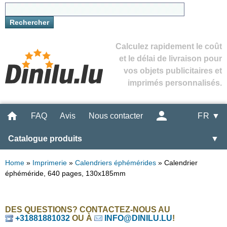
Calculez rapidement le coût
et le délai de livraison pour
vos objets publicitaires et
imprimés personnalisés.
FAQ
Avis
Nous contacter
FR ▼
Catalogue produits
▼
Home
»
Imprimerie
»
Calendriers éphémérides
»
Calendrier
éphéméride, 640 pages, 130x185mm
DES QUESTIONS? CONTACTEZ-NOUS AU
+31881881032
OU À
INFO@DINILU.LU
!